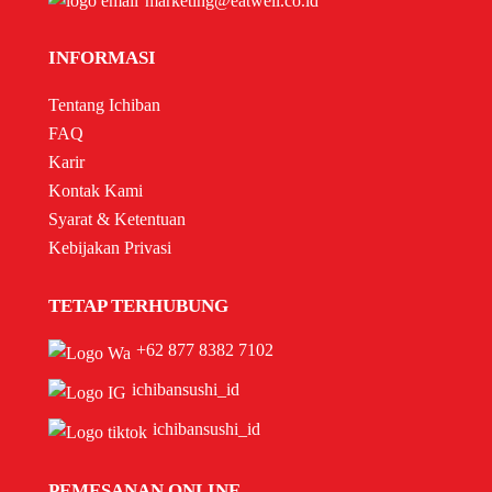
marketing@eatwell.co.id
INFORMASI
Tentang Ichiban
FAQ
Karir
Kontak Kami
Syarat & Ketentuan
Kebijakan Privasi
TETAP TERHUBUNG
+62 877 8382 7102
ichibansushi_id
ichibansushi_id
PEMESANAN ONLINE