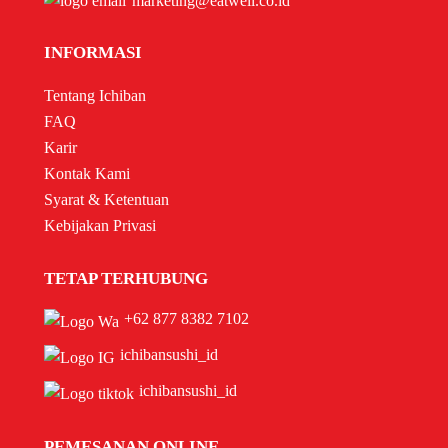
marketing@eatwell.co.id
INFORMASI
Tentang Ichiban
FAQ
Karir
Kontak Kami
Syarat & Ketentuan
Kebijakan Privasi
TETAP TERHUBUNG
+62 877 8382 7102
ichibansushi_id
ichibansushi_id
PEMESANAN ONLINE