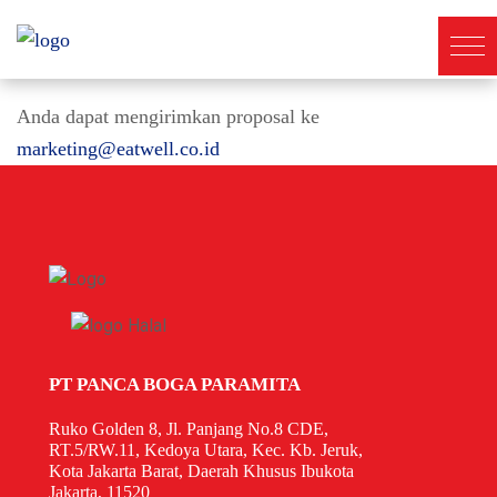
Anda dapat mengirimkan proposal ke
marketing@eatwell.co.id
PT PANCA BOGA PARAMITA
Ruko Golden 8, Jl. Panjang No.8 CDE,
RT.5/RW.11, Kedoya Utara, Kec. Kb. Jeruk,
Kota Jakarta Barat, Daerah Khusus Ibukota
Jakarta, 11520