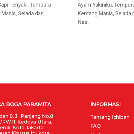
api Teriyaki, Tempura
Ayam Yakiniku, Tempur
 Manis, Selada dan
Kentang Manis, Selada 
Nasi.
CA BOGA PARAMITA
INFORMASI
en 8, Jl. Panjang No.8
Tentang Ichiban
/RW.11, Kedoya Utara,
FAQ
Jeruk, Kota Jakarta
aerah Khusus Ibukota