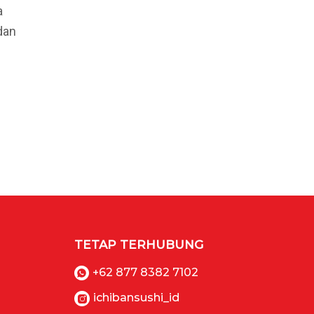
a
dan
TETAP TERHUBUNG
+62 877 8382 7102
ichibansushi_id