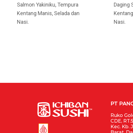
Salmon Yakiniku, Tempura
Daging S
Kentang Manis, Selada dan
Kentang
Nasi.
Nasi.
PT PAN
Ruko Gold
CDE, RT.5
Kec. Kb. 
Barat, D